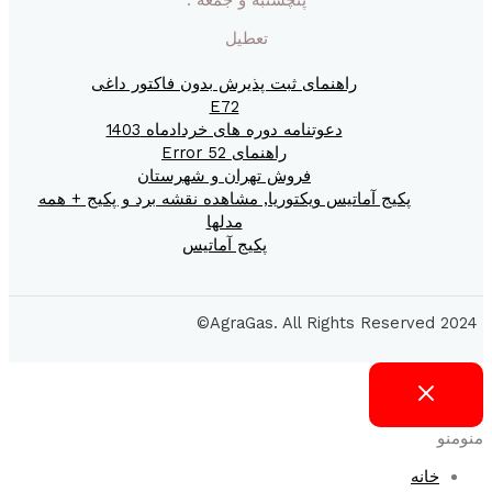
تعطیل
راهنمای ثبت پذیرش بدون فاکتور داغی
E72
دعوتنامه دوره های خردادماه 1403
راهنمای Error 52
فروش تهران و شهرستان
پکیج آماتیس ویکتوریا, مشاهده نقشه برد و پکیج + همه
مدلها
پکیج آماتیس
2024 AgraGas. All Rights Reserved©
منو
منو
خانه