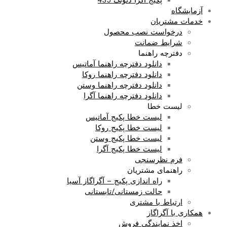
پکیج آگرا دئوتک 435
آزمایشگاه
خدمات مشتریان
درخواست نصب محصول
شرایط ضمانت
دفترچه راهنما
دانلود دفترچه راهنما آماتیس
دانلود دفترچه راهنما روکا
دانلود دفترچه راهنما وستن
دانلود دفترچه راهنما آگرا
لیست خطا
لیست خطا پکیج آماتیس
لیست خطا پکیج روکا
لیست خطا پکیج وستن
لیست خطا پکیج آگرا
فرم نظرسنجی
راهنمای مشتریان
راه اندازی پکیج – آگراگاز آسیا
حالت زمستانی/تابستانی
ارتباط با مشتری
همکاری با آگراگاز
اخذ نمایندگی فروش