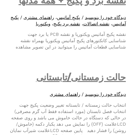
نقشه برد و پکیج + همه مدلها
دیدگاه‌ خود را بنویسید
/
پکیج آماتیس
،
راهنمای مشتری
/
پکیج
آماتیس
،
نقشه اتصالات
،
نقشه برد پکیج
،
ویکتوریا
نقشه پکیج آماتیس ویکتوریا و نقشه PCB یا برد جهت
شناسایی کانکتورهای پکیج آماتیس ویکتوریا بهمراه نقشه
شناسایی قطعات آماتیس را میتوانید در این تصویر مشاهده
حالت زمستانی/تابستانی
دیدگاه‌ خود را بنویسید
/
راهنمای مشتری
انتخاب حالت زمستانه / تابستانه تغییر وضعیت پکیج جهت
انتخاب فصل تابستان (مورد استفاده فقط آب گرم مصرفی)
در حالی که دستگاه در حالت خاموش می باشد و روی صفحه
LCDعلامت (OFF) را نمایش می دهد یکبار دکمه (خاموش/
روشن) را فشار دهید پایین صفحه LCDعلامت شیرآب نمایان