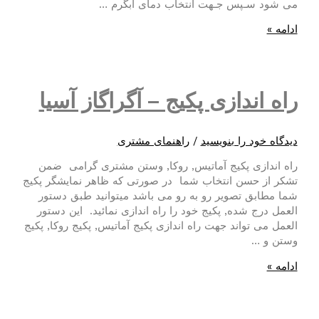
می شود سـپس جـهت انتخاب دمای آبگرم …
حالت
ادامه »
زمستانی/
تابستانی
راه اندازی پکیج – آگراگاز آسیا
دیدگاه‌ خود را بنویسید
/
راهنمای مشتری
راه اندازی پکیج آماتیس, روکا, وستن مشتری گرامی ضمن
تشکر از حسن انتخاب شما در صورتی که ظاهر نمایشگر پکیج
شما مطابق تصویر رو به رو می باشد میتوانید طبق دستور
العمل درج شده, پکیج خود را راه اندازی نمائید. این دستور
العمل می تواند جهت راه اندازی پکیج آماتیس, پکیج روکا, پکیج
وستن و …
راه
ادامه »
اندازی
پکیج
–