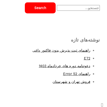
آگراگاز
S
آسیا
e
a
r
c
نوشته‌های تازه
h
f
راهنمای ثبت پذیرش بدون فاکتور داغی
o
E72
r
دعوتنامه دوره های خردادماه 1403
:
راهنمای Error 52
فروش تهران و شهرستان