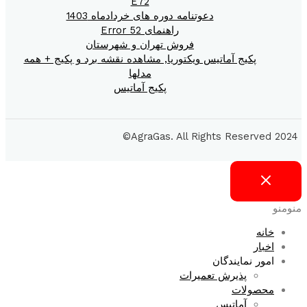
E72
دعوتنامه دوره های خردادماه 1403
راهنمای Error 52
فروش تهران و شهرستان
پکیج آماتیس ویکتوریا, مشاهده نقشه برد و پکیج + همه
مدلها
پکیج آماتیس
2024 AgraGas. All Rights Reserved©
منو
منو
خانه
اخبار
امور نمایندگان
پذیرش تعمیرات
محصولات
آماتیس