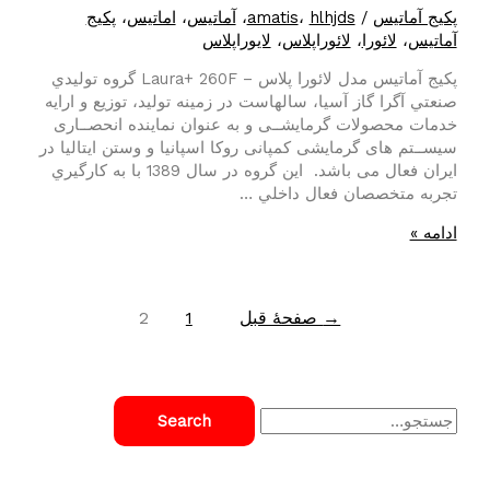
پکیج آماتیس
/
hlhjds
،
amatis
،
آماتیس
،
اماتیس
،
پکیج
آماتیس
،
لائورا
،
لائوراپلاس
،
لایوراپلاس
پکیج آماتیس مدل لائورا پلاس – Laura+ 260F گروه توليدي
صنعتي آگرا گاز آسيا، سالهاست در زمينه توليد، توزیع و ارایه
خدمات محصولات گرمایشــی و به عنوان نماینده انحصــاری
سيســتم های گرمایشی کمپانی روکا اسپانيا و وستن ایتاليا در
ایران فعال می باشد. این گروه در سال 1389 با به کارگيري
تجربه متخصصان فعال داخلي …
پکیج
ادامه »
آماتیس
لائورا
پلاس
صفحه‌بندی
→
صفحهٔ قبل
1
2
260f
نوشته‌ها
S
e
a