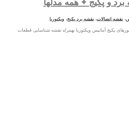
برد و پکیج + همه مدلها
س
،
نقشه اتصالات
،
نقشه برد پکیج
،
ویکتوریا
 یا برد جهت شناسایی کانکتورهای پکیج آماتیس ویکتوریا بهمراه نقشه شناسایی قطعات