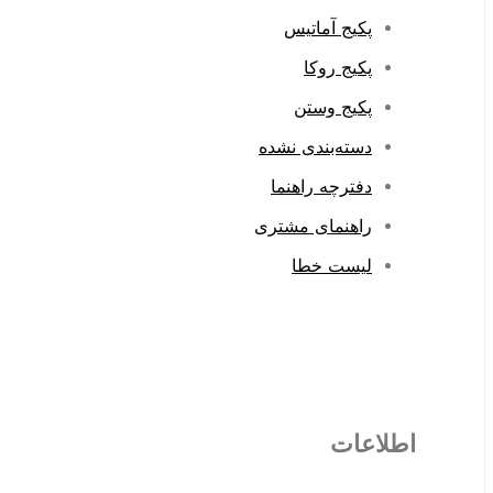
پکیج آماتیس
پکیج روکا
پکیج وستن
دسته‌بندی نشده
دفترچه راهنما
راهنمای مشتری
لیست خطا
اطلاعات