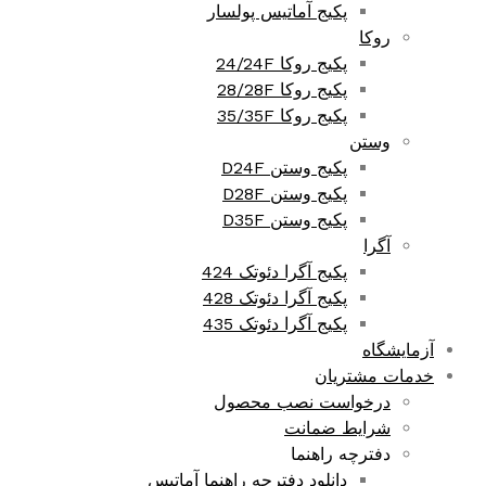
پکیج آماتیس پولسار
روکا
پکیج روکا 24/24F
پکیج روکا 28/28F
پکیج روکا 35/35F
وستن
پکیج وستن D24F
پکیج وستن D28F
پکیج وستن D35F
آگرا
پکیج آگرا دئوتک 424
پکیج آگرا دئوتک 428
پکیج آگرا دئوتک 435
آزمایشگاه
خدمات مشتریان
درخواست نصب محصول
شرایط ضمانت
دفترچه راهنما
دانلود دفترچه راهنما آماتیس