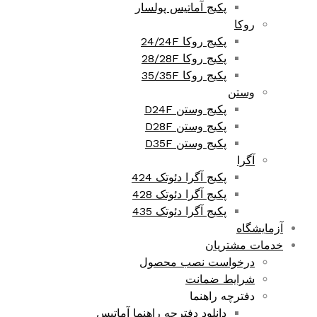
پکیج آماتیس پولسار
روکا
پکیج روکا 24/24F
پکیج روکا 28/28F
پکیج روکا 35/35F
وستن
پکیج وستن D24F
پکیج وستن D28F
پکیج وستن D35F
آگرا
پکیج آگرا دئوتک 424
پکیج آگرا دئوتک 428
پکیج آگرا دئوتک 435
آزمایشگاه
خدمات مشتریان
درخواست نصب محصول
شرایط ضمانت
دفترچه راهنما
دانلود دفترچه راهنما آماتیس