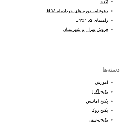
E72
r
دعوتنامه دوره های خردادماه 1403
:
راهنمای Error 52
فروش تهران و شهرستان
دسته‌ها
آموزش
پکیج آگرا
پکیج آماتیس
پکیج روکا
پکیج وستن