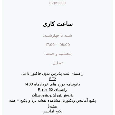
02183393
ساعت کاری
شنبه تا چهارشنبه:
08:00 – 17:00
پنچشنبه و جمعه :
تعطیل
راهنمای ثبت پذیرش بدون فاکتور داغی
E72
دعوتنامه دوره های خردادماه 1403
راهنمای Error 52
فروش تهران و شهرستان
پکیج آماتیس ویکتوریا, مشاهده نقشه برد و پکیج + همه
مدلها
پکیج آماتیس