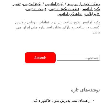
دیدگاه‌ خود را بنویسید
/
پکیج آماتیس
/
پکیج اماتیس
،
تعمیر
پکیج آماتیس
،
قطعات پکیج آماتیس
،
قیمت آماتیس
،
لائوراپلاس
،
نمایندگی آماتیس
پکیج اماتیس پکیج ساخت ایران با قطعات اروپایی بالاترین
کیفیت در ساخت و دارای نشان استاندارد ملی ایران می
باشد.
S
e
a
r
c
نوشته‌های تازه
h
f
راهنمای ثبت پذیرش بدون فاکتور داغی
o