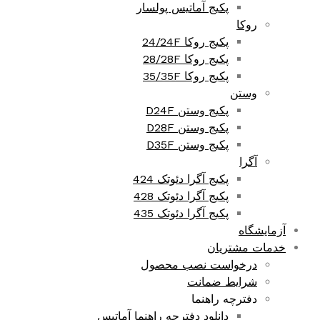
پکیج آماتیس پولسار
روکا
پکیج روکا 24/24F
پکیج روکا 28/28F
پکیج روکا 35/35F
وستن
پکیج وستن D24F
پکیج وستن D28F
پکیج وستن D35F
آگرا
پکیج آگرا دئوتک 424
پکیج آگرا دئوتک 428
پکیج آگرا دئوتک 435
آزمایشگاه
خدمات مشتریان
درخواست نصب محصول
شرایط ضمانت
دفترچه راهنما
دانلود دفترچه راهنما آماتیس