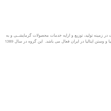
يا، سالهاست در زمينه توليد، توزیع و ارایه خدمات محصولات گرمایشــی و به
عنوان نماینده انحصــاری سيســتم های گرمایشی کمپانی روکا اسپانيا و وستن ایتاليا در ایران فعال می باشد. این گروه در سال 1389