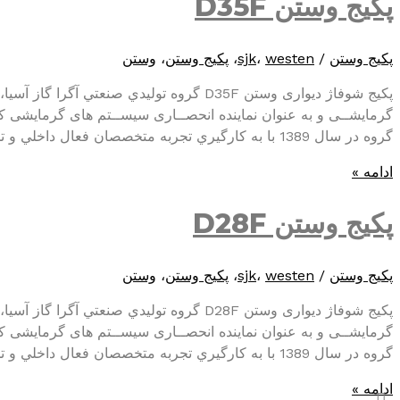
پکیج وستن D35F
پکیج وستن
/
westen
،
sjk
،
پکیج وستن
،
وستن
پکیج شوفاژ دیواری وستن D35F گروه توليدي صنع
گرمایشــی و به عنوان نماینده انحصــاری سيســتم های گرمایشی کمپا
گروه در سال 1389 با به کارگيري تجربه متخصصان فعال داخلي و تجارب حضور …
پکیج
ادامه »
وستن
D35F
پکیج وستن D28F
پکیج وستن
/
westen
،
sjk
،
پکیج وستن
،
وستن
پکیج شوفاژ دیواری وستن D28F گروه توليدي صنع
گرمایشــی و به عنوان نماینده انحصــاری سيســتم های گرمایشی کمپا
گروه در سال 1389 با به کارگيري تجربه متخصصان فعال داخلي و تجارب حضور …
پکیج
ادامه »