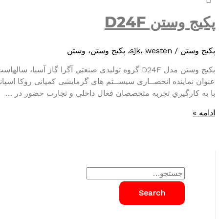
وستن
D28F
پکیج وستن D24F
پکیج وستن
/
westen
،
sjk
،
پکیج وستن
،
وستن
پکیج وستن مدل D24F گروه توليدي صنعتي آگرا گاز آس
با به کارگيري تجربه متخصصان فعال داخلي و تجارب حضور در …
پکیج
ادامه »
وستن
D24F
S
e
a